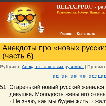
RELAX.PP.RU - раз
Развлечения. Юмор. Приколы. 
Главная
Карта сайта
Анекдоты про «новых русских
(часть 6)
Рубрика:
Анекдоты о «новых русских»
|
Просмо
[1]
[2]
[3]
[4]
[5]
[6]
[7]
[8]
[9]
[10]
[11]
[
Старенький новый русский женился
девушке. Молодость жены его очень
- Не знаю, как мы будем жить, - жа