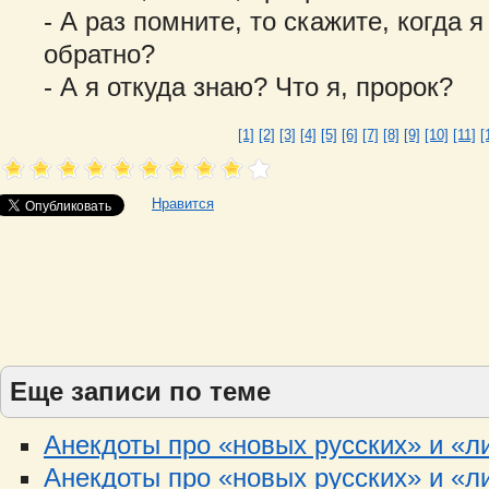
- А раз помните, то скажите, когда 
обратно?
- А я откуда знаю? Что я, пророк?
[1]
[2]
[3]
[4]
[5]
[6]
[7]
[8]
[9]
[10]
[11]
[
Нравится
Еще записи по теме
Анекдоты про «новых русских» и «ли
Анекдоты про «новых русских» и «ли