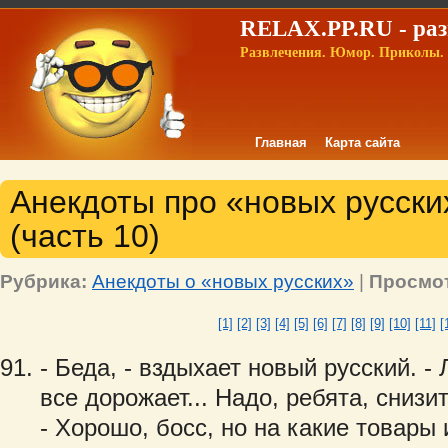
RELAX.PP.RU - раз
Развлечения. Юмор. Приколы. 
Главная
Карта сайта
Анекдоты про «новых русских
(часть 10)
Рубрика:
Анекдоты о «новых русских»
|
Просмо
[1]
[2]
[3]
[4]
[5]
[6]
[7]
[8]
[9]
[10]
[11]
[
- Беда, - вздыхает новый русский. -
все дорожает... Надо, ребята, снизи
- Хорошо, босс, но на какие товары 