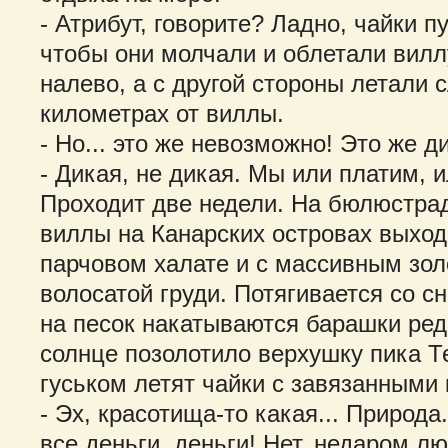
- Атрибут, говорите? Ладно, чайки пу
чтобы они молчали и облетали вилл
налево, а с другой стороны летали 
километрах от виллы.
- Но... это же невозможно! Это же д
- Дикая, не дикая. Мы или платим, 
Проходит две недели. На бюлюстра
виллы на Канарских островах выход
парчовом халате и с массивным зол
волосатой груди. Потягивается со сн
на песок накатываются барашки ред
солнце позолотило верхушку пика Т
гуськом летят чайки с завязанными
- Эх, красотища-то какая... Природа..
все деньги, деньги! Нет, недаром лю