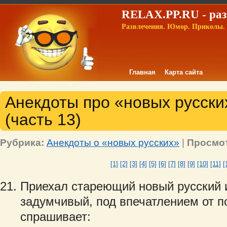
RELAX.PP.RU - раз
Развлечения. Юмор. Приколы. 
Главная
Карта сайта
Анекдоты про «новых русских
(часть 13)
Рубрика:
Анекдоты о «новых русских»
|
Просмо
[1]
[2]
[3]
[4]
[5]
[6]
[7]
[8]
[9]
[10]
[11]
[
Приехал стареющий новый русский и
задумчивый, под впечатлением от п
спрашивает: